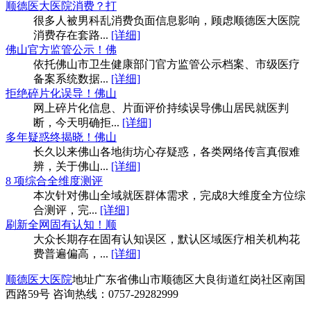
顺德医大医院消费？打
很多人被男科乱消费负面信息影响，顾虑顺德医大医院
消费存在套路...
[详细]
佛山官方监管公示！佛
依托佛山市卫生健康部门官方监管公示档案、市级医疗
备案系统数据...
[详细]
拒绝碎片化误导！佛山
网上碎片化信息、片面评价持续误导佛山居民就医判
断，今天明确拒...
[详细]
多年疑惑终揭晓！佛山
长久以来佛山各地街坊心存疑惑，各类网络传言真假难
辨，关于佛山...
[详细]
8 项综合全维度测评
本次针对佛山全域就医群体需求，完成8大维度全方位综
合测评，完...
[详细]
刷新全网固有认知！顺
大众长期存在固有认知误区，默认区域医疗相关机构花
费普遍偏高，...
[详细]
顺德医大医院
地址广东省佛山市顺德区大良街道红岗社区南国
西路59号 咨询热线：0757-29282999