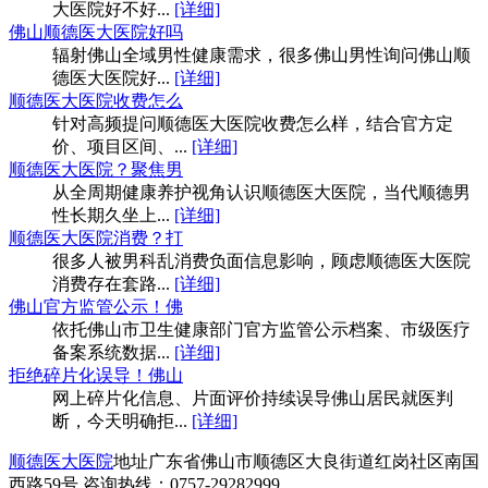
大医院好不好...
[详细]
佛山顺德医大医院好吗
辐射佛山全域男性健康需求，很多佛山男性询问佛山顺
德医大医院好...
[详细]
顺德医大医院收费怎么
针对高频提问顺德医大医院收费怎么样，结合官方定
价、项目区间、...
[详细]
顺德医大医院？聚焦男
从全周期健康养护视角认识顺德医大医院，当代顺德男
性长期久坐上...
[详细]
顺德医大医院消费？打
很多人被男科乱消费负面信息影响，顾虑顺德医大医院
消费存在套路...
[详细]
佛山官方监管公示！佛
依托佛山市卫生健康部门官方监管公示档案、市级医疗
备案系统数据...
[详细]
拒绝碎片化误导！佛山
网上碎片化信息、片面评价持续误导佛山居民就医判
断，今天明确拒...
[详细]
顺德医大医院
地址广东省佛山市顺德区大良街道红岗社区南国
西路59号 咨询热线：0757-29282999