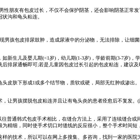
男性朋友有包皮过长，不仅不会保护阴茎，还会影响阴茎正常发
冠状沟和龟头粘连。
男孩包皮排尿鼓肿，造成尿液中的分泌物，无法排除，让细菌
及婴儿期(<1岁)，幼儿期(1-3岁)，学龄前期(3-7岁)，学
洗后排尿通畅即可;若是儿童因包皮过长引起的包皮粘连，建议及
皮肤下形成1或多个结节物，质软或硬，局部无红肿或渗出。
让男孩摆脱包皮粘连并且让有龟头炎的患者痊愈后不复发。(
往普通韩式包皮手术相比，在缝合方法上，采用了连续缝合或
极为精细，同时使手术切口对缝线的反应很小，整个手术时间短
样的技术，所以可以在网上多搜集、多咨询，找到一家的医院为