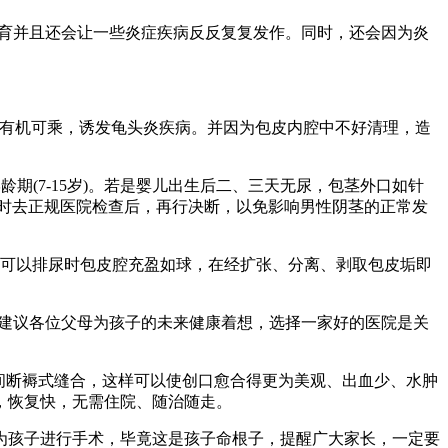
育并且还会让一些炎症疾病反反复复发作。同时，还会因为炎
有机可乘，诱发龟头炎疾病。并因为包皮内腔中不好清理，造
龄期(7-15岁)。若是婴儿出生后二、三天无尿，包茎外口如针
时去正规医院检查后，再行决断，以免影响男性阴茎的正常发
可以排尿时包皮腔充盈如球，在经扩张、分离、剥取包皮垢即
建议各位父母为孩子的未来健康着想，选择一家好的医院是关
间断褥式缝合，这样可以使创口愈合得更为美观、出血少、水肿
，恢复快，无需住院、随治随走。
孩子进行手术，毕竟这是孩子命根子，提醒广大家长，一定要