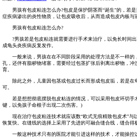
男孩有包皮粘连怎么办?包皮是保护阴茎而“诞生”的，若是
症疾病渗出的炎性物质，让包皮吸收后，从而造成包皮内板与
男孩有包皮粘连怎么办?
?男孩若是包皮粘连就需要进行手术来治疗，以免长时间出现
成龟头炎疾病反复发作。
一般来说，男孩在在不同阶段采用的处理方法是不一样的，如新生儿
孔，还伴有脂秽物堵塞，需要经过包茎扩张后剥离出秽物，冲
育。
除此之外，儿童因包茎或包皮过长而形成包皮垢，若是在龟头
可。
若是想想彻底摆脱包皮粘连的情况，可以采用包皮环切手术，
键，以免孩子命根子出现二次伤害。)
现在治疗包皮粘连技术就应该数“欧式无痕精致包皮术”与以
恢复快。在缝线的选择上采用了先进的可融合缝合线，缝合得
一般这种技术只有的医院才能引进这样的技术，才能操控这