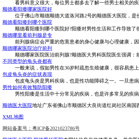
看男科意义很大，每位男士都多去了解一些男士相关的疾病
顺德看阳痿哪家医院好
位于佛山市顺德顺德大道洛河路2号的顺德医大医院，是佛山
顺德看阳痿到哪个医院
顺德看阳痿到哪个医院好?阳痿对男性生活和工作导致了很大
顺德哪里看前列腺是专
前列腺病症会严重的危害患者的身心健康与心理健康，因此
顺德哪家医院治疗前列
顺德哪家医院医治前列腺?顺德医大男科医院医生强调：前列
不同类型的龟头炎都有
一般来说，假如男性在30岁时疏忽生殖健康，很容易患上一
包皮龟头炎的症状表现
包皮龟头炎是男科疾病，也是性功能障碍之一。一旦患病，
男性如何有效预防阳痿
男性阳痿是生活中十分常见的疾病，也是许多常见的疾病。
顺德医大医院
地址广东省佛山市顺德区大良街道红岗社区南国西路59号
XML地图
网站备案号：粤ICP备2021023786号