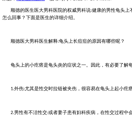
顺德的医生医大男科医院的权威男科说
健康的男性龟头上
:
怎么回事？下面是医生的详细介绍。
顺德
医大男科医生解释
龟头上长痘痘的原因有哪些
呢？
:
龟头上的小疙瘩是龟头炎的症状之一。因此，有必要了解
外伤
尤其是性交时拉链被夹伤，很容易在龟头上起小疙
1.
:
男性有不洁性交
或者妻子患有妇科疾病，在性交过程中
2.
: