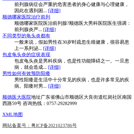
前列腺病症会严重的危害患者的身心健康与心理健康，
因此在遇到困...
[详细]
顺德哪家医院治疗前列
顺德哪家医院医治前列腺?顺德医大男科医院医生强调：
前列腺炎严...
[详细]
不同类型的龟头炎都有
一般来说，假如男性在30岁时疏忽生殖健康，很容易患
上一系列泌...
[详细]
包皮龟头炎的症状表现
包皮龟头炎是男科疾病，也是性功能障碍之一。一旦患
病，就会造成...
[详细]
男性如何有效预防阳痿
男性阳痿是生活中十分常见的疾病，也是许多常见的疾
病。阳痿对男...
[详细]
顺德医大医院
地址广东省佛山市顺德区大良街道红岗社区南国
西路59号 咨询热线：0757-29282999
XML地图
网站备案号：粤ICP备2021023786号